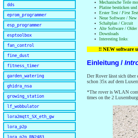
Mechanische Teile mo
dds
Platine bestücken und
Erster Test /
First Test
eprom_programmer
Neue Software / New s
Schaltplan / Circuit
esp_programmer
Alte Software / Older
Downloads
esptoolbox
Interesting links:
fan_control
!! NEW software u
fine_dust
Einleitung /
Intr
fitness_timer
garden_watering
Der Rover lässt sich über
schon 35x auf dem Luxem
ghidra_nsa
*The rover is WLAN contr
growing_station
times on the 2 Luxemburg
lf_wobbulator
lora2mqtt_SX_eth_gw
lora_p2p
lora_p2p_RN2483