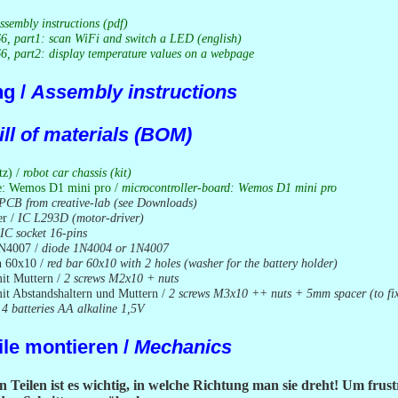
ssembly instructions (pdf)
6, part1: scan WiFi and switch a LED (english)
, part2: display temperature values on a webpage
ng /
Assembly instructions
ill of materials (BOM)
tz) /
robot car chassis (kit)
ne: Wemos D1 mini pro /
microcontroller-board: Wemos D1 mini pro
PCB from creative-lab (see Downloads)
er /
IC L293D (motor-driver)
IC socket 16-pins
1N4007 /
diode 1N4004 or 1N4007
en 60x10 /
red bar 60x10 with 2 holes (washer for the battery holder)
it Muttern /
2 screws M2x10 + nuts
t Abstandshaltern und Muttern /
2 screws M3x10 ++ nuts + 5mm spacer (to fi
/
4 batteries AA alkaline 1,5V
le montieren /
Mechanics
n Teilen ist es wichtig, in welche Richtung man sie dreht! Um fr