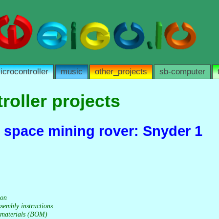
icrocontroller
music
other_projects
sb-computer
roller projects
b space mining rover: Snyder 1
ion
sembly instructions
f materials (BOM)