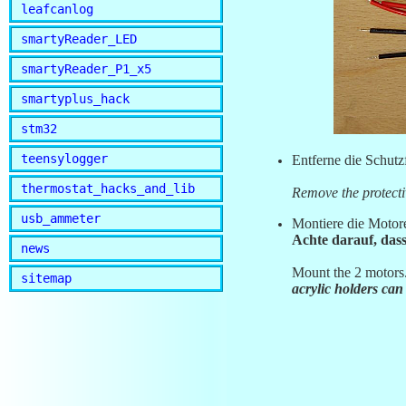
leafcanlog
smartyReader_LED
smartyReader_P1_x5
smartyplus_hack
stm32
teensylogger
Entferne die Schutzf
thermostat_hacks_and_lib
Remove the protectiv
usb_ammeter
Montiere die Motor
Achte darauf, dass
news
Mount the 2 motors
sitemap
acrylic holders can 