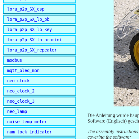
lora_p2p_SX_esp
lora_p2p_SX_lp_bb
lora_p2p_SX_lp_key
lora_p2p_SX_lp_promini
lora_p2p_SX_repeater
modbus
mqtt_oled_mon
neo_clock
neo_clock_2
neo_clock_3
neo_lamp
Die Anleitung wurde haupts
Software (Englisch) geschri
noise_temp_meter
The assembly instructions
num_lock_indicator
covering the software: