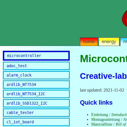
home
energy
m
Microcont
microcontroller
adoc_test
Creative-la
alarm_clock
ardlib_NT7534
last updated: 2021-11-02
ardlib_NT7534_I2C
Quick links
ardlib_SSD1322_I2C
cable_tester
Einleitung /
Introduct
Montageanleitung /
As
cl_iot_board
Materiallliste /
Bill o