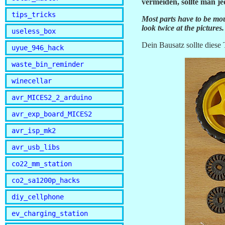
vermeiden, sollte man je
tips_tricks
Most parts have to be moun
look twice at the pictures.
useless_box
Dein Bausatz sollte diese T
uyue_946_hack
waste_bin_reminder
winecellar
avr_MICES2_2_arduino
avr_exp_board_MICES2
avr_isp_mk2
avr_usb_libs
co22_mm_station
co2_sa1200p_hacks
diy_cellphone
ev_charging_station