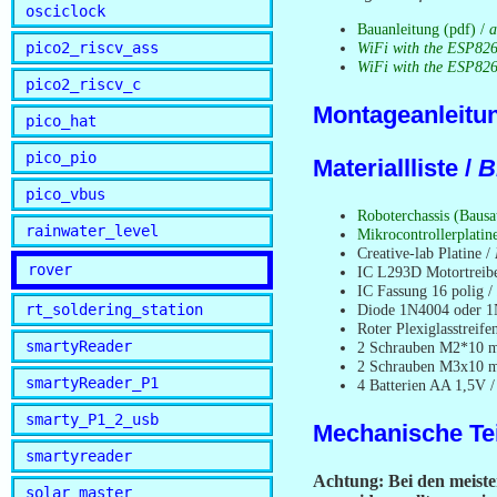
osciclock
Bauanleitung (pdf) /
a
pico2_riscv_ass
WiFi with the ESP826
WiFi with the ESP8266
pico2_riscv_c
Montageanleitu
pico_hat
pico_pio
Materiallliste /
B
pico_vbus
Roboterchassis (Bausa
rainwater_level
Mikrocontrollerplati
Creative-lab Platine /
rover
IC L293D Motortreib
IC Fassung 16 polig /
rt_soldering_station
Diode 1N4004 oder 
Roter Plexiglasstreif
smartyReader
2 Schrauben M2*10 m
2 Schrauben M3x10 mi
smartyReader_P1
4 Batterien AA 1,5V 
smarty_P1_2_usb
Mechanische Tei
smartyreader
Achtung: Bei den meiste
solar_master