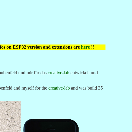
fos on ESP32 version and extensions are
here
!!
aubenfeld und mir für das
creative-lab
entwickelt und
enfeld and myself for the
creative-lab
and was build 35