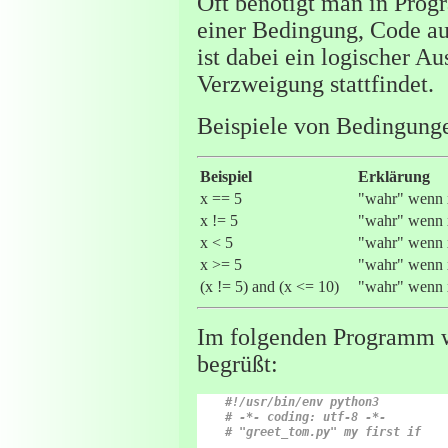
Oft benötigt man in Pro
einer Bedingung, Code au
ist dabei ein logischer A
Verzweigung stattfindet.
Beispiele von Bedingung
Beispiel
Erklärung
x == 5
"wahr" wenn x
x != 5
"wahr" wenn x
x < 5
"wahr" wenn x
x >= 5
"wahr" wenn x
(x != 5) and (x <= 10)
"wahr" wenn x
Im folgenden Programm 
begrüßt:
#!/usr/bin/env python3
# -*- coding: utf-8 -*-
# "greet_tom.py" my first if