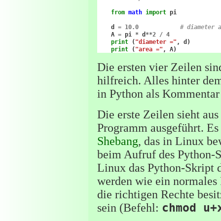
from
math
import
pi
d
=
10.0
# diameter 
A
=
pi
*
d
**
2
/
4
print
(
"diameter ="
,
d
)
print
(
"area ="
,
A
)
Die ersten vier Zeilen si
hilfreich. Alles hinter
in Python als Kommentar 
Die erste Zeilen sieht a
Programm ausgeführt. Es 
Shebang
, das in Linux be
beim Aufruf des Python-S
Linux das Python-Skript 
werden wie ein normales 
die richtigen Rechte besi
sein (Befehl:
chmod u+