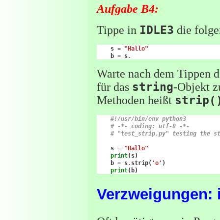
Aufgabe B4:
Tippe in
IDLE3
die folge
s
=
"Hallo"
b
=
s
.
Warte nach dem Tippen d
für das
string
-Objekt z
Methoden heißt
strip(
#!/usr/bin/env python3
# -*- coding: utf-8 -*-
# "test_strip.py" testing the s
s
=
"Hallo"
print
(
s
)
b
=
s
.
strip
(
'o'
)
print
(
b
)
Verzweigungen: if.