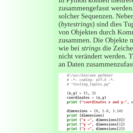
In Python können mehrer
zusammengefasst werden.
solcher Sequenzen. Neben
(
bytestrings
) sind dies Tu
von Objekten durch Kom
zusammen. Die Objekte m
wie bei
strings
die Zeiche
nicht verändert werden.
an Daten zusammenzufass
#!/usr/bin/env python3
# -*- coding: utf-8 -*-
# "testing_tuples.py"
(
x
,
y
)
=
(
5
,
3
)
coordinates
=
(
x
,
y
)
print
(
"coordinates x and y:"
,
dimensions
=
(
8
,
5.0
,
3.14
)
print
(
dimensions
)
print
(
"x ="
,
dimensions
[
0
])
print
(
"y ="
,
dimensions
[
1
])
print
(
"z ="
,
dimensions
[
2
])