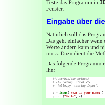
Teste das Programm in
I
Fenster.
Eingabe über die
Natürlich soll das Progr
Das geht einfacher wenn d
Werte ändern kann und n
muss. Dazu dient die Me
Das folgende Programm e
ihn:
#!/usr/bin/env python3
# -*- coding: utf-8 -*-
# "hello.py" testing input()
s
=
input
(
"What is your name?"
)
print
(
"Hello"
,
s
)