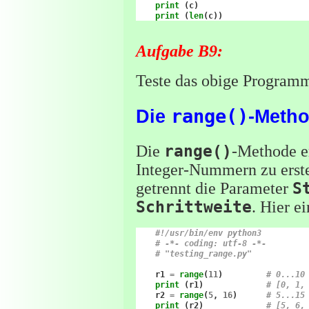
print
(
c
)
print
(
len
(
c
))
Aufgabe B9:
Teste das obige Program
Die
range()
-Meth
Die
range()
-Methode er
Integer-Nummern zu erst
getrennt die Parameter
S
Schrittweite
. Hier e
#!/usr/bin/env python3
# -*- coding: utf-8 -*-
# "testing_range.py"
r1
=
range
(
11
)
# 0...10
print
(
r1
)
# [0, 1,
r2
=
range
(
5
,
16
)
# 5...15
print
(
r2
)
# [5, 6,