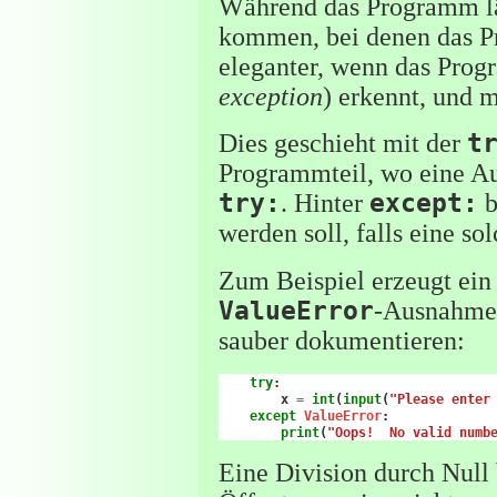
Während das Programm läu
kommen, bei denen das Pr
eleganter, wenn das Pro
exception
) erkennt, und 
Dies geschieht mit der
t
Programmteil, wo eine Aus
try:
. Hinter
except:
b
werden soll, falls eine so
Zum Beispiel erzeugt ein 
ValueError
-Ausnahme.
sauber dokumentieren:
try
:
x
=
int
(
input
(
"Please enter
except
ValueError
:
print
(
"Oops!  No valid numb
Eine Division durch Null