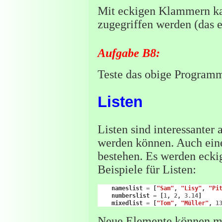
Mit eckigen Klammern ka
zugegriffen werden (das e
Aufgabe B8:
Teste das obige Program
Listen
Listen sind interessanter 
werden können. Auch eine
bestehen. Es werden ecki
Beispiele für Listen:
nameslist
=
[
"Sam"
,
"Lisy"
,
"Pi
numberslist
=
[
1
,
2
,
3.14
]
mixedlist
=
[
"Tom"
,
"Müller"
,
1
Neue Elemente können m