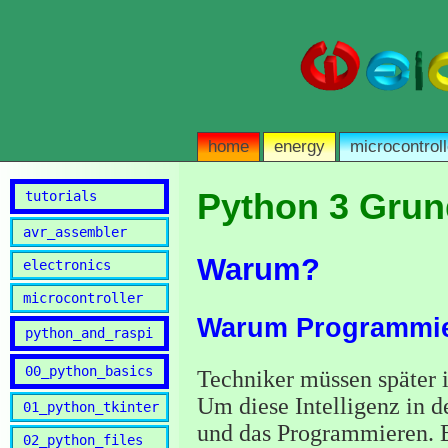
home
energy
microcontroll
Python 3 Grun
tutorials
avr_assembler
Warum?
electronics
microcontroller
Warum Programmier
python_and_raspi
00_python_basics
Techniker müssen später 
Um diese Intelligenz in d
01_python_tkinter
und das Programmieren. E
02_python_files