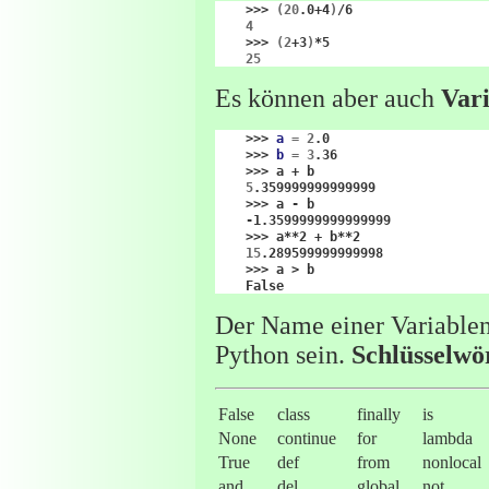
>>>
(
20
.0+4
)
4
>>>
(
2
+3
)
25
Es können aber auch
Var
>>>
a
=
2
>>>
b
=
3
>>>
a
+
5
>>>
a
-
>>>
a**2
+
15
>>>
a
>
Der Name einer Variablen
Python sein.
Schlüsselwö
False
class
finally
is
None
continue
for
lambda
True
def
from
nonlocal
and
del
global
not