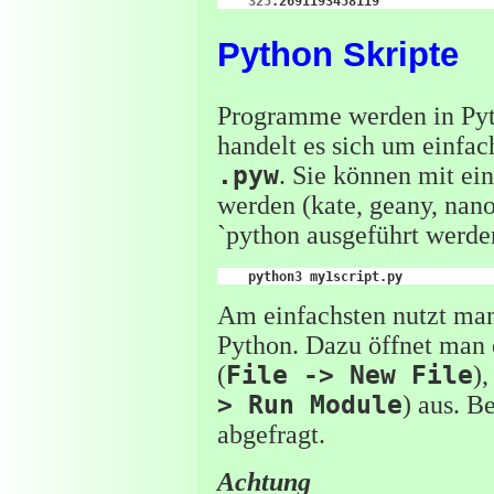
325
Python Skripte
Programme werden in Pyt
handelt es sich um einfa
.pyw
. Sie können mit ei
werden (kate, geany, nan
`python ausgeführt werde
python3
Am einfachsten nutzt m
Python. Dazu öffnet man 
(
File -> New File
),
> Run Module
) aus. B
abgefragt.
Achtung