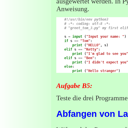
ausgewertet werden. In Py
Anweisung.
#!/usr/bin/env python3
# -*- coding: utf-8 -*-
# "greet_tom_3.py" my first eli
s
=
input
(
"Input your name: "
)
if
s
==
"Tom"
:
print
(
"HELLO"
,
s
)
elif
s
==
"Ketty"
:
print
(
"I'm glad to see you
elif
s
==
"Ben"
:
print
(
"I didn't expect you
else
:
print
(
"Hello stranger"
)
Aufgabe B5:
Teste die drei Programm
Abfangen von Lauf