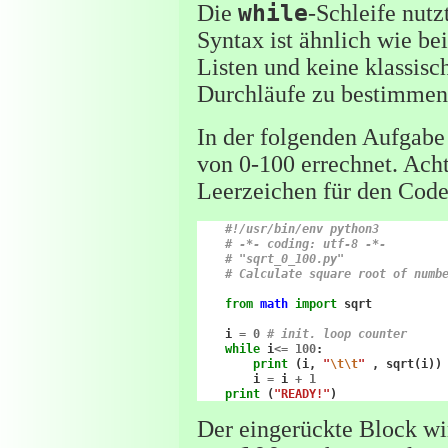
Die
while
-Schleife nut
Syntax ist ähnlich wie be
Listen und keine klassisc
Durchläufe zu bestimmen 
In der folgenden Aufgabe
von 0-100 errechnet. Ach
Leerzeichen für den Code
#!/usr/bin/env python3
# -*- coding: utf-8 -*-
# "sqrt_0_100.py"
# Calculate square root of numb
from
math
import
sqrt
i
=
0
# init. loop counter
while
i
<=
100
:
print
(
i
,
"
\t\t
"
,
sqrt
(
i
))
i
=
i
+
1
print
(
"READY!"
)
Der eingerückte Block wi