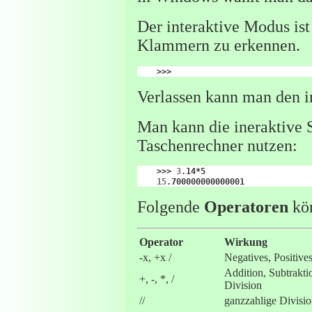
Der interaktive Modus ist
Klammern zu erkennen.
Verlassen kann man den 
Man kann die ineraktive S
Taschenrechner nutzen:
>>>
3
15
Folgende
Operatoren
kön
Operator
Wirkung
-x, +x /
Negatives, Positive
Addition, Subtraktio
+, -, *, /
Division
//
ganzzahlige Divisi