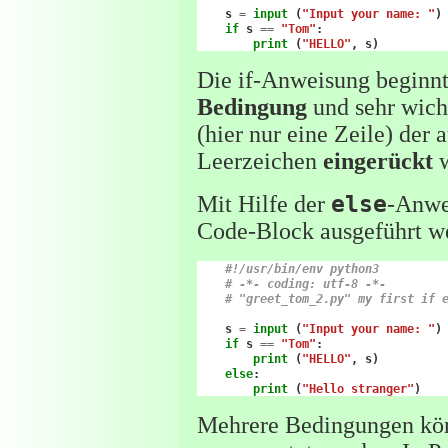
s
=
input
(
"Input your name: "
)
if
s
==
"Tom"
:
print
(
"HELLO"
,
s
)
Die if-Anweisung beginn
Bedingung
und sehr wic
(hier nur eine Zeile) der
Leerzeichen
eingerückt
w
Mit Hilfe der
else
-Anwe
Code-Block ausgeführt we
#!/usr/bin/env python3
# -*- coding: utf-8 -*-
# "greet_tom_2.py" my first if 
s
=
input
(
"Input your name: "
)
if
s
==
"Tom"
:
print
(
"HELLO"
,
s
)
else
:
print
(
"Hello stranger"
)
Mehrere Bedingungen kön