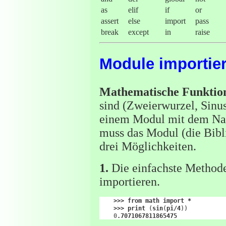
as
elif
if
or
assert
else
import
pass
break
except
in
raise
Module importie
Mathematische Funktio
sind (Zweierwurzel, Sinus
einem Modul mit dem 
muss das Modul (die Bibl
drei Möglichkeiten.
1.
Die einfachste Methode
importieren.
>>>
from
math
import
>>>
print
(
sin
(
pi/4
))
0