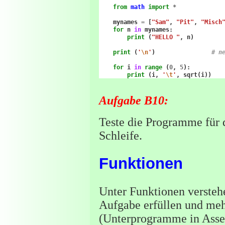
from
math
import
*
mynames
=
[
"Sam"
,
"Pit"
,
"Misch
for
n
in
mynames
:
print
(
"HELLO "
,
n
)
print
(
'
\n
'
)
# n
for
i
in
range
(
0
,
5
):
print
(
i
,
'
\t
'
,
sqrt
(
i
))
Aufgabe B10:
Teste die Programme für 
Schleife.
Funktionen
Unter Funktionen versteh
Aufgabe erfüllen und meh
(Unterprogramme in Assem