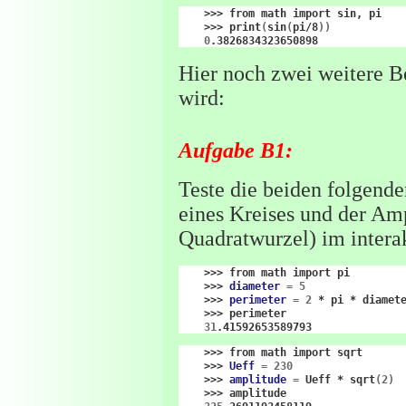
>>>
from
math
import
sin,
>>>
print
(
sin
(
pi/8
))
0
Hier noch zwei weitere B
wird:
Aufgabe B1:
Teste die beiden folgen
eines Kreises und der Amp
Quadratwurzel) im inter
>>>
from
math
import
>>>
diameter
=
5
>>>
perimeter
=
2
*
pi
*
>>>
31
>>>
from
math
import
>>>
Ueff
=
230
>>>
amplitude
=
Ueff
*
sqrt
(
2
)
>>>