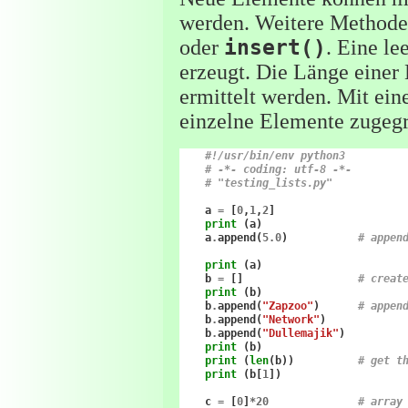
werden. Weitere Methode
oder
insert()
. Eine l
erzeugt. Die Länge einer 
ermittelt werden. Mit ei
einzelne Elemente zugegr
#!/usr/bin/env python3
# -*- coding: utf-8 -*-
# "testing_lists.py"
a
=
[
0
,
1
,
2
]
print
(
a
)
a
.
append
(
5.0
)
# appen
print
(
a
)
b
=
[]
# creat
print
(
b
)
b
.
append
(
"Zapzoo"
)
# appen
b
.
append
(
"Network"
)
b
.
append
(
"Dullemajik"
)
print
(
b
)
print
(
len
(
b
))
# get t
print
(
b
[
1
])
c
=
[
0
]
*
20
# array