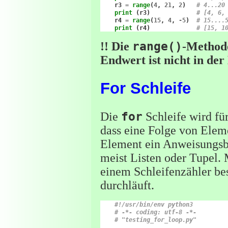
r3
=
range
(
4
,
21
,
2
)
# 4...20
print
(
r3
)
# [4, 6,
r4
=
range
(
15
,
4
,
-
5
)
# 15....
print
(
r4
)
# [15, 1
!! Die
range()
-Methode
Endwert ist nicht in der 
For Schleife
Die
for
Schleife wird für
dass eine Folge von Eleme
Element ein Anweisungsb
meist Listen oder Tupel.
einem Schleifenzähler be
durchläuft.
#!/usr/bin/env python3
# -*- coding: utf-8 -*-
# "testing_for_loop.py"