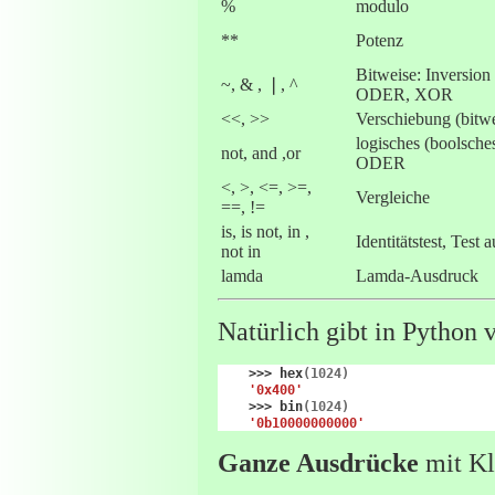
%
modulo
**
Potenz
Bitweise: Inversion
~, & , ❘, ^
ODER, XOR
<<, >>
Verschiebung (bitwe
logisches (boolsc
not, and ,or
ODER
<, >, <=, >=,
Vergleiche
==, !=
is, is not, in ,
Identitätstest, Test
not in
lamda
Lamda-Ausdruck
Natürlich gibt in Python 
>>>
hex
(
1024
)
'0x400'
>>>
bin
(
1024
)
'0b10000000000'
Ganze Ausdrücke
mit Kl